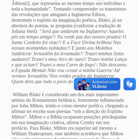
Álbion[i], que representa ao mesmo tempo um indivíduo e
toda a humanidade”. Tentando compreender os transtornos
das revoluções que atingiam a Inglaterra/Álbion,
destruindo o espírito da imaginação poética, Blake, já na
abertura do poema, se pergunta (conforme a tradução de
Juliana Steil):
“Será que andaram na Inglaterra/ Aqueles
pés em tempo antigo?/ Na verde paz dos nossos prados/ O
Santo Cordeiro foi visto?/ E a Face Divina brilhou/ Nas
nossas montanhas nubladas?/ E junto aos Moinhos
Satânicos/ Jerusalém foi levantada?/ Trazei minhas Setas
audazes!/ Trazei o meu Arco de ouro!/ Trazei minha Lança
e que aclare!/ Trazei o meu Carro de fogo! / Não descanso
a Espada Mental/ Não vou cessar a minha Guerra/ Até
vermos Jerusalém/ Nos verdes prados da Inglaterra/
Quem dera que todo o povo do Senhor fosse Profeta”.
William Blake é considerado um dos mais importantes
artistas do Romantismo britânico, fortemente influenciado
por John Milton, tendo-o como mentor poético, chegando a
afirmar ter escrito suas poesias “sob a direção do Espírito
Milton”. Milton e a Bíblia ocuparam posições privilegiadas
em sua imaginação criativa, afirma Crosby em seu
prefácio. Para Blake, Milton era superior até mesmo a
William Shakespeare, mas também acreditava que Milton