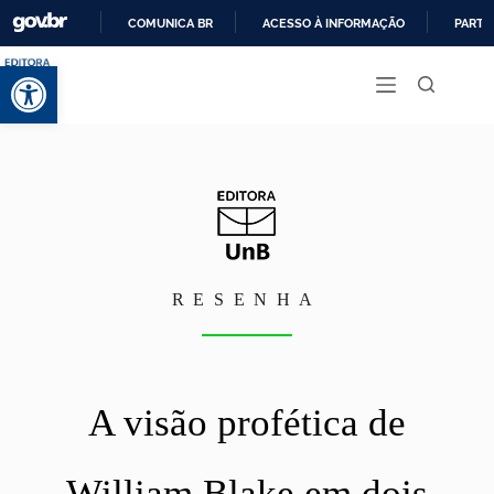
COMUNICA BR
ACESSO À INFORMAÇÃO
PARTI
I
Abrir a barra de ferramentas
R
P
A
R
A
O
C
O
N
T
E
Ú
RESENHA
D
O
A visão profética de
William Blake em dois