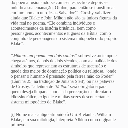
do poema fusionando-se com seu espectro e depois se
unindo a sua emanação, Ololon, para então se transformar
em ‘um homem uno Jesus Salvador’”. Crosby vai dizer
ainda que Blake e John Milton não são as únicas figuras da
vida real no poema. “Ele combina indivíduos e
acontecimentos da história britânica, bem como
personagens, acontecimentos e lugares da Bíblia, com o
conjunto de personagens do sistema mitopoético do próprio
Blake”.
“Milton: um poema em dois cantos”
sobrevive ao tempo e
chega até nós, depois de dois séculos, com a atualidade dos
símbolos que representam as estruturas de ascensão e
queda dos meios de dominação política ou religiosa, “onde
o pensar o humano é prensado pela férrea mão do Poder”
(Lâmina 25, na tradução de Juliana Steil), ou nas palavras
de Crosby: “a leitura de
‘Milton’
será obrigatória para
quem deseja limpar as portas da percepção e enfrentar o
idiossincrático, exigente e muitas vezes desconcertante
sistema mitopoético de Blake”.
[i] Nome mais antigo atribuído à Grã-Bretanha. William
Blake, em sua mitologia, interpreta Álbion como o gigante
primevo.