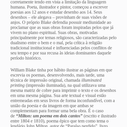
corretamente tendo em vista a limitação da linguagem
humana. Poeta, ilustrador e pintor, começou a escrever
poesias aos 12 anos e estudar desenho aos 14. Seus
desenhos – ele alegava – provinham de suas visões de
anjos. O próprio Blake defendia possuir mediunidade ao
proclamar que as suas obras foram inspiradas pelos que já
vivem no plano espiritual. Suas obras, motivadas
principalmente por temas religiosos, são caracterizadas pelo
dualismo entre o bem e o mal, pela crítica à religião
tradicional institucional e influenciadas pelos conflitos de
seu tempo e por sua recusa às ideias dominantes daquele
período histórico.
William Blake tinha por hábito ilustrar as páginas em que
escrevia os poemas, desenvolvendo, mais tarde, uma
técnica de impressão original, chamada
illuminated
printing
(impressão iluminada), na qual utilizava uma
mesma matriz de cobre para imprimir o texto e os desenhos
em uma mesma página. Sua arte textual e visual estão
entremeadas em seus livros de forma inconfundível, com a
união da poesia e da imagem em que ambas se
complementam para formar uma bela obra. É o caso
de
“Milton: um poema em dois cantos”
(escrito e ilustrado
entre 1804 e 1810), poema épico que tem como tema o
lendário John Milton, autor de “Paraíso perdido”, livro