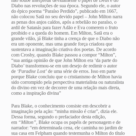
não soube interpretar devidamente o papel de Deus e do
Diabo nas revoluções de sua época. Segundo ele, o autor
do épico poema “Paraíso Perdido”, publicado em 1667,
não colocou Satã no seu devido papel – John Milton narra
as penas dos anjos caídos, após a rebelião no paraíso, o
ardil de Satanás para fazer Adão e Eva comerem o fruto
proibido e a queda do homem. Em Milton, Satã era o
grande vilão, já Blake tinha a crença de que o Diabo não
era um oponente, mas uma grande força criadora que
sustentava a imaginação criativa dos poetas. De acordo
com Crosby, quando Blake passou a compor “Milton”,
“sua antiga opinião de que John Milton era ‘da parte do
Diabo’ transformou-se em um desejo de redimir o autor
de
‘Paradise Lost’
de uma série de erros. Isso em parte
porque Blake concluiu que o cristianismo de Milton havia
sido corrompido pela perspectiva materialista ou naturalista
do divino em vez de decorrer de uma relação mais direta,
como a inspiração divina”
Para Blake, o conhecimento consiste em descobrir a
imaginação pela ação: “minha missão é criar”, dizia ele.
Dessa forma, segundo o prefaciador desta edição,
em
“Milton”,
Blake ocupa os papéis de personagem e de
narrador: “em determinada cena, ele caminha no jardim de
sua casa em Felpham quando testemunha o Milton do título