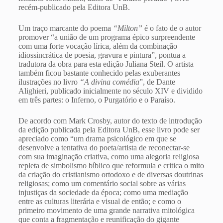
recém-publicado pela Editora UnB.
Um traço marcante do poema
“Milton”
é o fato de o autor
promover “a união de um programa épico surpreendente
com uma forte vocação lírica, além da combinação
idiossincrática de poesia, gravura e pintura”, pontua a
tradutora da obra para esta edição Juliana Steil. O artista
também ficou bastante conhecido pelas exuberantes
ilustrações no livro
“A divina comédia
”, de Dante
Alighieri, publicado inicialmente no século XIV e dividido
em três partes: o Inferno, o Purgatório e o Paraíso.
De acordo com Mark Crosby, autor do texto de introdução
da edição publicada pela Editora UnB, esse livro pode ser
apreciado como “um drama psicológico em que se
desenvolve a tentativa do poeta/artista de reconectar-se
com sua imaginação criativa, como uma alegoria religiosa
repleta de simbolismo bíblico que reformula e critica o mito
da criação do cristianismo ortodoxo e de diversas doutrinas
religiosas; como um comentário social sobre as várias
injustiças da sociedade da época; como uma mediação
entre as culturas literária e visual de então; e como o
primeiro movimento de uma grande narrativa mitológica
que conta a fragmentação e reunificação do gigante